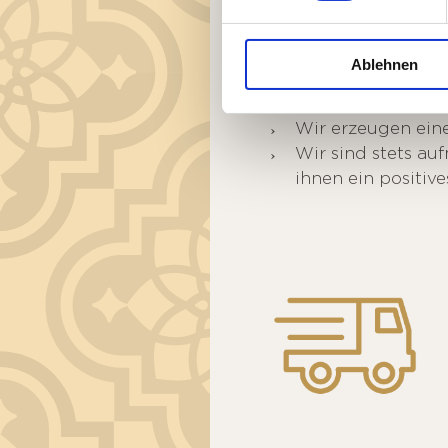
...gegenüber uns
Ablehnen
Wir begegnen jede
Wir erzeugen eine
Wir sind stets au
ihnen ein positive