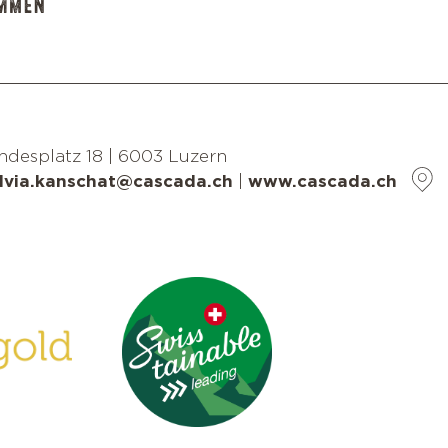
IMMEN
desplatz 18
|
6003 Luzern
ilvia.kanschat@cascada.ch
|
www.cascada.ch