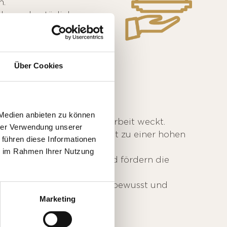
n.
che und natürliche
nnvoll ein.
Über Cookies
und uns
N
SELBST
 Medien anbieten zu können
as täglich Freude an der Arbeit weckt.
hrer Verwendung unserer
nd fair um und tragen damit zu einer hohen
 führen diese Informationen
ie im Rahmen Ihrer Nutzung
ung unserer Lernenden und fördern die
ie unserer Mitarbeitenden bewusst und
Marketing