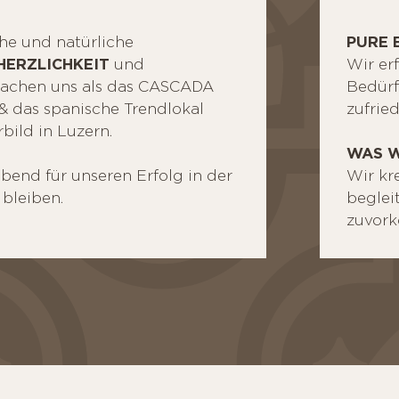
che und natürliche
PURE 
HERZLICHKEIT
und
Wir er
chen uns als das CASCADA
Bedürf
 & das spanische Trendlokal
zufried
ild in Luzern.
WAS W
bend für unseren Erfolg in der
Wir k
 bleiben.
beglei
zuvork