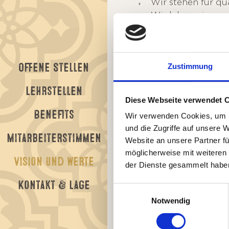
Wir stehen für qu
Wir leben eine po
Servicebereitschaf
Wir handeln zeitge
Zustimmung
Offene Stellen
Lehrstellen
Diese Webseite verwendet 
Benefits
Wir verwenden Cookies, um I
und die Zugriffe auf unsere 
Mitarbeiterstimmen
Website an unsere Partner fü
möglicherweise mit weiteren
Vision und Werte
der Dienste gesammelt habe
Kontakt & Lage
Einwilligungsauswahl
Notwendig