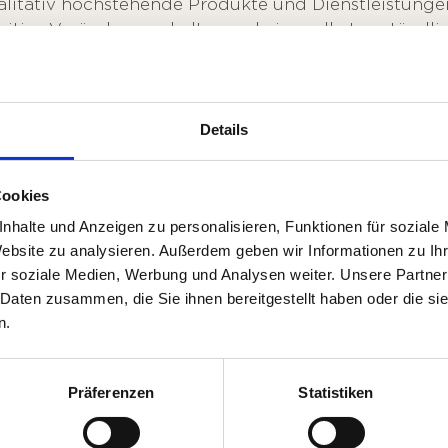
alitativ hochstehende Produkte und Dienstleistunge
sitive Veränderungskultur und eine selbstverständli
t.
mäss, fördern die Digitalisierung und setzen diese si
Details
...gegenüber unseren
MITARBEITENDE
Cookies
nhalte und Anzeigen zu personalisieren, Funktionen für soziale
Wir pflegen zusammen ein familiäres Klima, d
Website zu analysieren. Außerdem geben wir Informationen zu I
Wir gehen miteinander respektvoll, ehrlich u
r soziale Medien, Werbung und Analysen weiter. Unsere Partner
Identifikation mit dem Betrieb bei.
 Daten zusammen, die Sie ihnen bereitgestellt haben oder die s
Wir legen Wert auf eine kompetente Ausbild
n.
Weiterbildung unserer Mitarbeitenden.
Wir setzen unsere eigenen Ressourcen und d
abgestimmt auf die eigenen Fähigkeiten ein.
Präferenzen
Statistiken